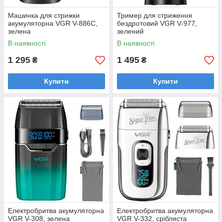
Машинка для стрижки
Тример для стриження
акумуляторна VGR V-886C,
бездротовий VGR V-977,
зелена
зелений
В наявності
В наявності
1 295
1 495
₴
₴
Купити
Купити
Електробритва акумуляторна
Електробритва акумуляторна
VGR V-308, зелена
VGR V-332, срібляста