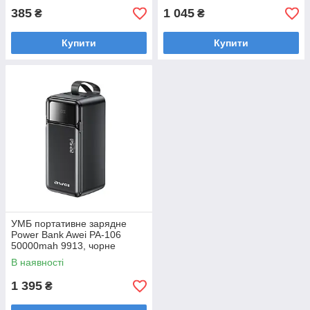
385
1 045
₴
₴
Купити
Купити
УМБ портативне зарядне
Power Bank Awei PA-106
50000mah 9913, чорне
В наявності
1 395
₴