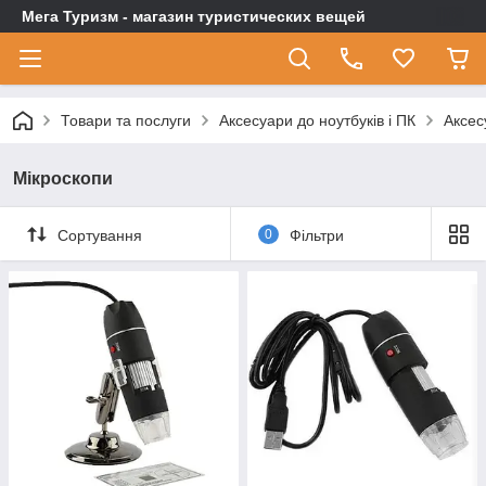
Мега Туризм - магазин туристических вещей
Товари та послуги
Аксесуари до ноутбуків і ПК
Аксес
Мікроскопи
Сортування
0
Фільтри