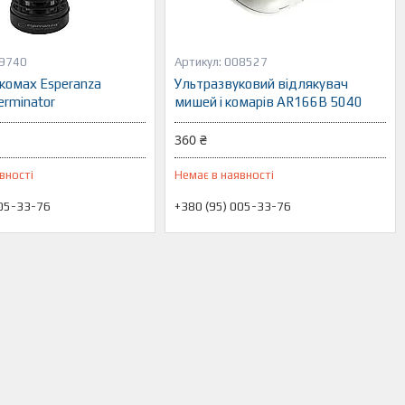
9740
008527
комах Esperanza
Ультразвуковий відлякувач
rminator
мишей і комарів AR166B 5040
360 ₴
вності
Немає в наявності
005-33-76
+380 (95) 005-33-76