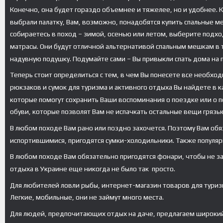
Конечно, она будет гораздо объемнее и тяжелее, но и удобнее. 
выбрали палатку, Вам, возможно, понадобятся купить спальные м
собираетесь в поход – зимой, осенью или летом, выберите подх
матрасы. Они будут отличной альтернативой спальным мешкам в т
надувную подушку. Подумайте сами – Вы привыкли спать дома на 
Теперь стоит определиться с тем, в чем Вы понесете все необхо
рюкзаков и сумок для туризма и активного отдыха Вы найдете в 
которые помогут сохранить Ваши воспоминания о поездке или о по
обуви, которые позволят Вам не испачкать остальные вещи грязь
В любом походе Вам рано или поздно захочется. Поэтому Вам обя
испортившимися, пригодятся сумки-холодильники. Также популяр
В любом походе Вам обязательно пригодятся фонари, чтобы не заб
отдыха в Украине еще никогда не было так просто.
Для любителей ловли рыбы, интернет-магазин товаров для туриз
Легкие, мобильные, они не займут много места.
Для людей, предпочитающих отдых на даче, предлагаем широкий 