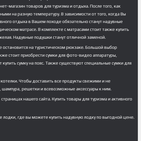
ет-магазин товаров для туризма и отдыха. После того, как
ыми на разную температуру. В зависимости от того, когда Вы
ивного отдыха в Вашем походе обязательно станут надувные
ическом матрасе. В комплекте с матрасами стоит также купить
яжелая. Надувные подушки станут отличной заменой.
ше остановится на туристическом рюкзаке. Большой выбор
акже стоит приобрести сумки для фото-видео аппаратуры,
 купить сумку на пояс. Также существуют специальные сумки для
 котелки. Чтобы доставить все продукты свежими и не
 шампура, решетки и всевозможные аксессуары к ним.
страницах нашего сайта. Купить товары для туризма и активного
 лодки, где вы можете купить надувную лодку по выгодной цене.