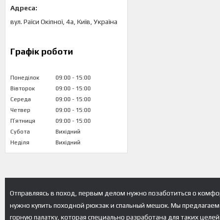
вул. Раїси Окіпної, 4а, Київ, Україна
Графік роботи
Понеділок
09:00
15:00
Вівторок
09:00
15:00
Середа
09:00
15:00
Четвер
09:00
15:00
Пʼятниця
09:00
15:00
Субота
Вихідний
Неділя
Вихідний
Отправляясь в поход, первым делом нужно позаботиться о комфор
нужно купить походной рюкзак и спальный мешок. Мы предлагаем 
горную палатку, которая специально разработана для таких целе