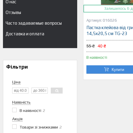
О нас
Залишилось 6 д
Отзывы
016026
Часто задаваемые вопросы
Пастка клейова від гр
14,5х20,5 см TG-23
Доставка и оплата
55 ₴
40 ₴
В наявності
Фільтри
Купити
Ціна
Наявність
В наявності
2
Акція
Товари зі знижками
2