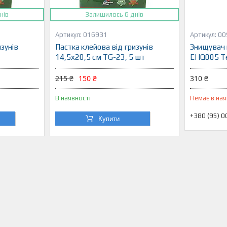
нів
Залишилось 6 днів
016931
00
изунів
Пастка клейова від гризунів
Знищувач 
14,5х20,5 см TG-23, 5 шт
EHQ005 Te
215 ₴
150 ₴
310 ₴
В наявності
Немає в ная
+380 (95) 
Купити