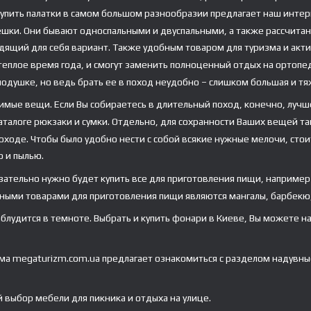
Купить палатки в самом большом разнообразии предлагает наш интерн
ешки. Они бывают односпальными и двуспальными, а также рассчитанн
одящий для себя вариант. Также удобным товаром для туризма и акт
еплое время года, и смогут заменить полноценный отдых на ортопед
подушке, но ведь брать ее в поход неудобно – слишком большая и т
димые вещи. Если Вы собираетесь в длительный поход, конечно, луч
каталоге рюкзаки и сумки. Отдельно, для сохранности Ваших вещей т
ходе. Чтобы было удобно нести с собой всякие нужные мелочи, стоит
ю и пылью.
зательно нужно будет купить все для приготовления пищи, например
ными товарами для приготовления пищи являются мангалы, барбекю,
лудится в темноте. Выбрать и купить фонари в Киеве, Вы можете на 
ма megaturizm.com.ua предлагает ознакомиться с разделом надувные
выбор мебели для пикника и отдыха на улице.