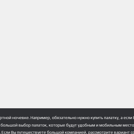
тной ночевке. Например, обязательно нужно купить палатку, а если
большой выбор палаток, которые будут удобным и мобильным местом
й. Если Вы путешествуете большой компанией, рассмотрите вариант 