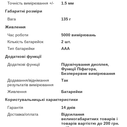
Точність вимірювання +/-
1.5 мм
Габаритні розміри
Вага
135 г
Живлення
Час роботи
5000 вимірювань
Кількість батарейок
2 шт.
Тип батарейки
ААА
Додаткові функції
Додаткові функції
Підсвічування дисплея,
Функції Піфагора,
Безперервне вимірювання
Додавання/віднімання
Так
результатів вимірювання
Живлення
Батарейки
Користувальницькі характеристики
Гарантія
14 днів
Доставка/оплата
Відсилання
великогабаритних товарів і
товарів вартістю до 200 грн.