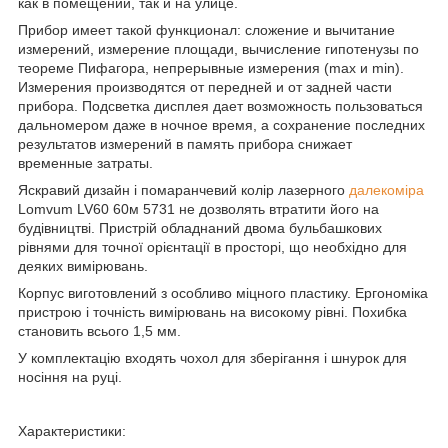
как в помещении, так и на улице.
Прибор имеет такой функционал: сложение и вычитание
измерений, измерение площади, вычисление гипотенузы по
теореме Пифагора, непрерывные измерения (max и min).
Измерения производятся от передней и от задней части
прибора. Подсветка дисплея дает возможность пользоваться
дальномером даже в ночное время, а сохранение последних
результатов измерений в память прибора снижает
временные затраты.
Яскравий дизайн і помаранчевий колір лазерного
далекоміра
Lomvum LV60 60м 5731 не дозволять втратити його на
будівництві. Пристрій обладнаний двома бульбашкових
рівнями для точної орієнтації в просторі, що необхідно для
деяких вимірювань.
Корпус виготовлений з особливо міцного пластику. Ергономіка
пристрою і точність вимірювань на високому рівні. Похибка
становить всього 1,5 мм.
У комплектацію входять чохол для зберігання і шнурок для
носіння на руці.
Характеристики: