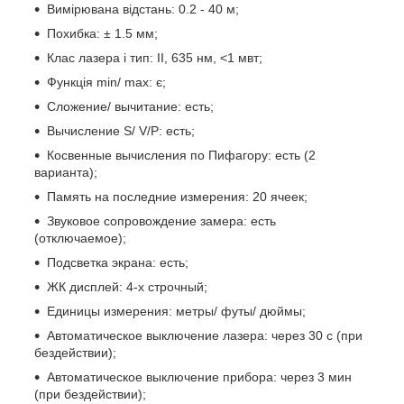
Вимірювана відстань: 0.2 - 40 м;
Похибка: ± 1.5 мм;
Клас лазера і тип: II, 635 нм, <1 мвт;
Функція min/ max: є;
Сложение/ вычитание: есть;
Вычисление S/ V/P: есть;
Косвенные вычисления по Пифагору: есть (2
варианта);
Память на последние измерения: 20 ячеек;
Звуковое сопровождение замера: есть
(отключаемое);
Подсветка экрана: есть;
ЖК дисплей: 4-х строчный;
Единицы измерения: метры/ футы/ дюймы;
Автоматическое выключение лазера: через 30 с (при
бездействии);
Автоматическое выключение прибора: через 3 мин
(при бездействии);