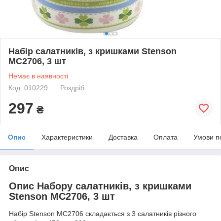
Набір салатників, з кришками Stenson
MC2706, 3 шт
Немає в наявності
Код: 010229
Роздріб
297
₴
Опис
Характеристики
Доставка
Оплата
Умови п
Опис
Опис Набору салатників, з кришками
Stenson MC2706, 3 шт
Набір Stenson MC2706 складається з 3 салатників різного