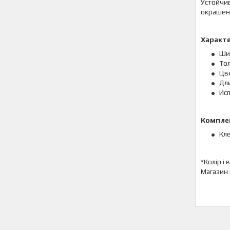
Устойчив
окрашен
Характ
Шир
Тол
Цве
Дли
Ис
Комплек
Кле
*Колір і
Магазин 