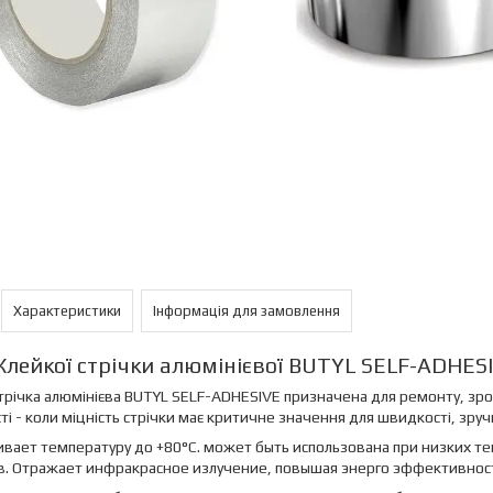
Характеристики
Інформація для замовлення
Клейкої стрічки алюмінієвої BUTYL SELF-ADHESI
трічка алюмінієва BUTYL SELF-ADHESIVE призначена для ремонту, зро
ті - коли міцність стрічки має критичне значення для швидкості, зруч
ает температуру до +80°C. может быть использована при низких те
в. Отражает инфракрасное излучение, повышая энерго эффективнос