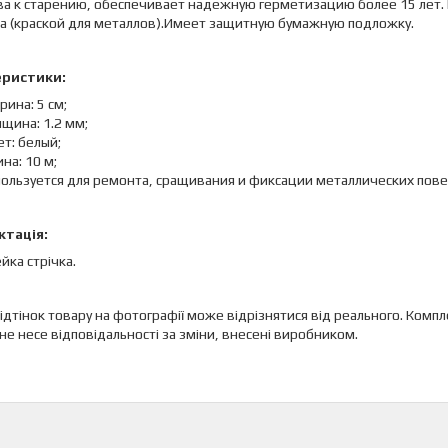
а к старению, обеспечивает надежную герметизацию более 15 лет. 
а (краской для металлов).Имеет защитную бумажную подложку.
еристики:
ина: 5 см;
щина: 1.2 мм;
т: белый;
на: 10 м;
пользуется для ремонта, сращивания и фиксации металлических пов
тація:
йка стрічка.
 відтінок товару на фотографії може відрізнятися від реального. Ко
не несе відповідальності за зміни, внесені виробником.