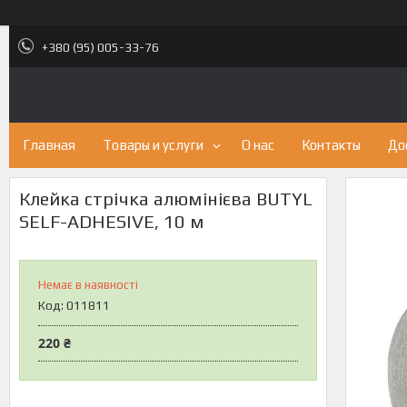
+380 (95) 005-33-76
Главная
Товары и услуги
О нас
Контакты
До
Клейка стрічка алюмінієва BUTYL
SELF-ADHESIVE, 10 м
Немає в наявності
Код:
011811
220 ₴