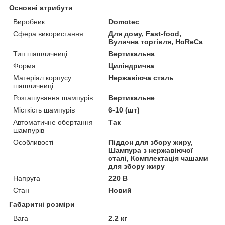
Основні атрибути
Виробник
Domotec
Сфера використання
Для дому, Fast-food,
Вулична торгівля, HoReCa
Тип шашличниці
Вертикальна
Форма
Циліндрична
Матеріал корпусу
Нержавіюча сталь
шашличниці
Розташування шампурів
Вертикальне
Місткість шампурів
6-10 (шт)
Автоматичне обертання
Так
шампурів
Особливості
Піддон для збору жиру,
Шампура з нержавіючої
сталі, Комплектація чашами
для збору жиру
Напруга
220 В
Стан
Новий
Габаритні розміри
Вага
2.2 кг