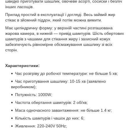
швидко приготувати шашлик, овочеве асорті, сосиски і безліч
інших ласощів.
Прилад простий в експлуатації і догляді. Весь зайвий жир
стікає в зйомний піддон, який потім можна вимити.
Має циліндричну форму: у верхній частині розташована
жарова камера, в нижній — привід шампурів. Шість обертових
шампурів з чашами для стікання жиру і захисний кожух
забезпечують рівномірне обсмажування шашлику зі всіх
сторін.
Характеристики:
Час розігріву до робочої температури: не більше 5 хв;
Час приготування шашлику: 10-15 хв (заявлено
виробником);
Потужність: 1000W;
Частота обертання шампурів: 2 об/хв;
Маса одночасного завантаження: не більше 1.4 кг;
Кількість шампурів і чашок до них: 6;
Живлення: 220-240V 50Hz;