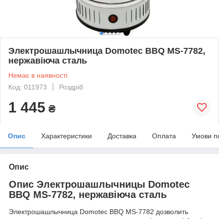
Электрошашлычница Domotec BBQ MS-7782,
нержавіюча сталь
Немає в наявності
Код: 011973
Роздріб
1 445
₴
Опис
Характеристики
Доставка
Оплата
Умови п
Опис
Опис Электрошашлычницы Domotec
BBQ MS-7782, нержавіюча сталь
Электрошашлычница Domotec BBQ MS-7782 дозволить