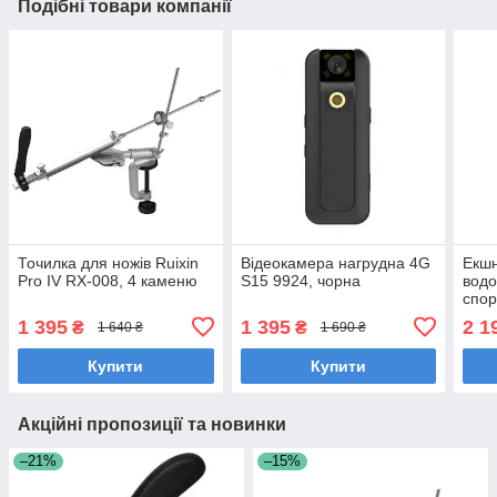
Подібні товари компанії
Точилка для ножів Ruixin
Відеокамера нагрудна 4G
Екш
Pro IV RX-008, 4 каменю
S15 9924, чорна
вод
спо
чор
1 395
1 395
2 1
₴
₴
1 640 ₴
1 690 ₴
Купити
Купити
Акційні пропозиції та новинки
–21%
–15%