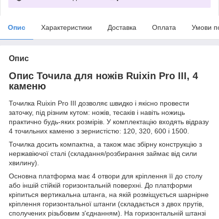
Опис
Характеристики
Доставка
Оплата
Умови п
Опис
Опис Точила для ножів Ruixin Pro III, 4
каменю
Точилка Ruixin Pro III дозволяє швидко і якісно провести
заточку, під різним кутом: ножів, тесаків і навіть ножиць
практично будь-яких розмірів. У комплектацію входять відразу
4 точильних каменю з зернистістю: 120, 320, 600 і 1500.
Точилка досить компактна, а також має збірну конструкцію з
нержавіючої сталі (складання/розбирання займає від сили
хвилину).
Основна платформа має 4 отвори для кріплення її до столу
або іншій стійкій горизонтальній поверхні. До платформи
кріпиться вертикальна штанга, на якій розміщується шарнірне
кріплення горизонтальної штанги (складається з двох прутів,
сполучених різьбовим з'єднанням). На горизонтальній штанзі