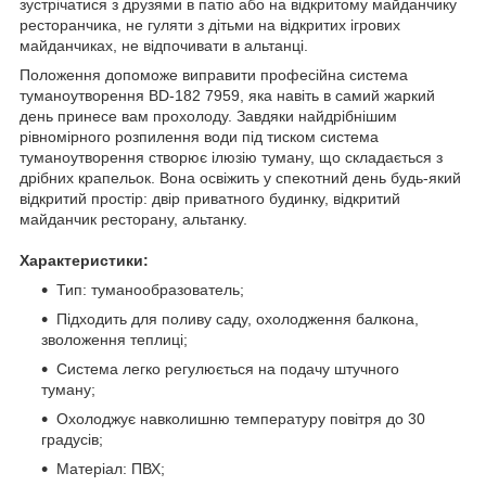
зустрічатися з друзями в патіо або на відкритому майданчику
ресторанчика, не гуляти з дітьми на відкритих ігрових
майданчиках, не відпочивати в альтанці.
Положення допоможе виправити професійна система
туманоутворення BD-182 7959, яка навіть в самий жаркий
день принесе вам прохолоду. Завдяки найдрібнішим
рівномірного розпилення води під тиском система
туманоутворення створює ілюзію туману, що складається з
дрібних крапельок. Вона освіжить у спекотний день будь-який
відкритий простір: двір приватного будинку, відкритий
майданчик ресторану, альтанку.
Характеристики:
Тип: туманообразователь;
Підходить для поливу саду, охолодження балкона,
зволоження теплиці;
Система легко регулюється на подачу штучного
туману;
Охолоджує навколишню температуру повітря до 30
градусів;
Матеріал: ПВХ;