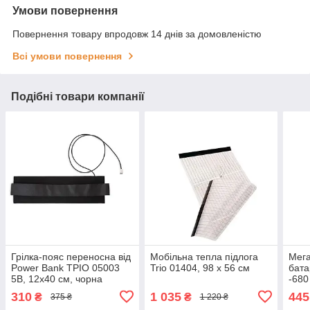
Умови повернення
Повернення товару впродовж 14 днів за домовленістю
Всі умови повернення
Подібні товари компанії
Грілка-пояс переносна від
Мобільна тепла підлога
Мега
Power Bank ТРІО 05003
Trio 01404, 98 х 56 см
бата
5В, 12х40 см, чорна
-680
310
1 035
445
₴
₴
375 ₴
1 220 ₴