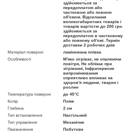
здійснюється за
передоплатою або
частковою або повною
об'ємом. Відсилання
великогабаритних товарів і
товарів вартістю до 200 грн.
здійснюється за
передоплатою в частковому
або повному об'ємі. Термін
доставки 2 робочих днів
Матеріал поверхні
ламінована плівка
Особливості
М'яко зігріває, не спалюючи
повітря, Не обпікає при
зігріванні, Інфрачервоне
випромінювання
сприятливо впливає на
здоров'я людини, тварин і
рослин
Температура поверхні
до 45°С
Колір
Пляж
Глибина
2 см
Тип встановлення
Настільний
Тип управління
Механічне
Призначення
Побутове