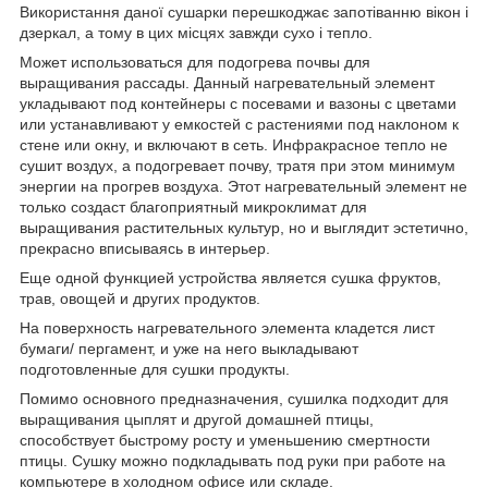
Використання даної сушарки перешкоджає запотіванню вікон і
дзеркал, а тому в цих місцях завжди сухо і тепло.
Может использоваться для подогрева почвы для
выращивания рассады. Данный нагревательный элемент
укладывают под контейнеры с посевами и вазоны с цветами
или устанавливают у емкостей с растениями под наклоном к
стене или окну, и включают в сеть. Инфракрасное тепло не
сушит воздух, а подогревает почву, тратя при этом минимум
энергии на прогрев воздуха. Этот нагревательный элемент не
только создаст благоприятный микроклимат для
выращивания растительных культур, но и выглядит эстетично,
прекрасно вписываясь в интерьер.
Еще одной функцией устройства является сушка фруктов,
трав, овощей и других продуктов.
На поверхность нагревательного элемента кладется лист
бумаги/ пергамент, и уже на него выкладывают
подготовленные для сушки продукты.
Помимо основного предназначения, сушилка подходит для
выращивания цыплят и другой домашней птицы,
способствует быстрому росту и уменьшению смертности
птицы. Сушку можно подкладывать под руки при работе на
компьютере в холодном офисе или складе.