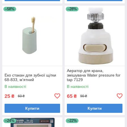
–58%
–28%
Аератор для крана,
Еко стакан для зубної щітки
змішувача Water pressure for
68-833, м'ятний
tap 7129
В наявності
В наявності
25
65
₴
₴
60 ₴
90 ₴
Купити
Купити
–24%
–22%