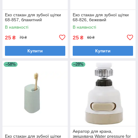
Еко стакан для зубної щітки
Еко стакан для зубної щітки
68-857, блакитний
68-826, бежевий
В наявності
В наявності
25
25
₴
₴
70 ₴
60 ₴
Купити
Купити
–58%
–28%
Аератор для крана,
Еко стакан для зубної щітки
змішувача Water pressure for