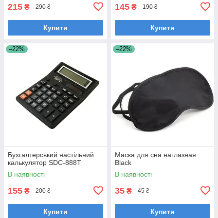
215
145
₴
₴
290 ₴
190 ₴
Купити
Купити
–22%
–22%
Бухгалтерський настільний
Маска для сна наглазная
калькулятор SDC-888T
Black
В наявності
В наявності
155
35
₴
₴
200 ₴
45 ₴
Купити
Купити