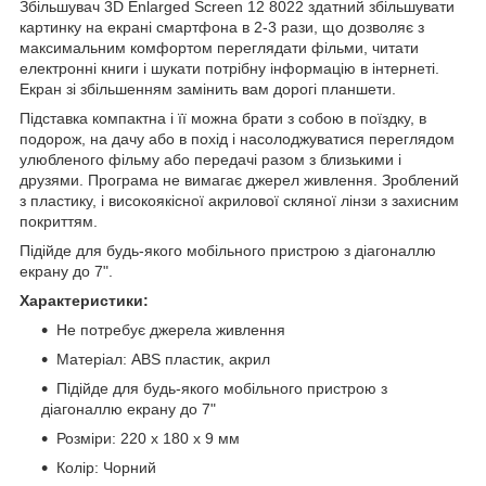
Збільшувач 3D Enlarged Screen 12 8022 здатний збільшувати
картинку на екрані смартфона в 2-3 рази, що дозволяє з
максимальним комфортом переглядати фільми, читати
електронні книги і шукати потрібну інформацію в інтернеті.
Екран зі збільшенням замінить вам дорогі планшети.
Підставка компактна і її можна брати з собою в поїздку, в
подорож, на дачу або в похід і насолоджуватися переглядом
улюбленого фільму або передачі разом з близькими і
друзями. Програма не вимагає джерел живлення. Зроблений
з пластику, і високоякісної акрилової скляної лінзи з захисним
покриттям.
Підійде для будь-якого мобільного пристрою з діагоналлю
екрану до 7".
Характеристики:
Не потребує джерела живлення
Матеріал: ABS пластик, акрил
Підійде для будь-якого мобільного пристрою з
діагоналлю екрану до 7"
Розміри: 220 x 180 x 9 мм
Колір: Чорний