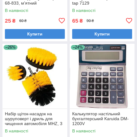
68-833, м'ятний
tap 7129
В наявності
В наявності
25
65
₴
₴
60 ₴
90 ₴
Купити
Купити
–26%
–24%
Набір щіток-насадок на
Калькулятор настільний
шуруповерт і дриль для
бухгалтерський Karuida DM-
чищення автомобіля MHZ, 3
1200V
шт., жовтий
В наявності
В наявності