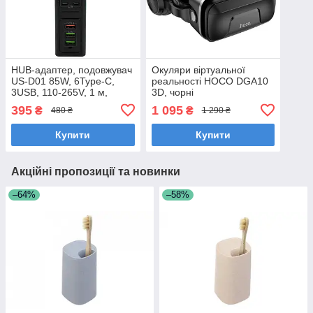
HUB-адаптер, подовжувач
Окуляри віртуальної
US-D01 85W, 6Type-C,
реальності HOCO DGA10
3USB, 110-265V, 1 м,
3D, чорні
чорний
395
1 095
₴
₴
480 ₴
1 290 ₴
Купити
Купити
Акційні пропозиції та новинки
–64%
–58%