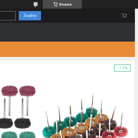
Кошик
Знайти
–13%