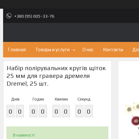
+380 (95) 005-33-76
Главная
Товары и услуги
О нас
Контакты
До
Набір полірувальних кругів щіток
25 мм для гравера дремеля
Dremel, 25 шт.
Днів
Годин
Хвилин
Секунд
0
0
0
0
0
0
0
0
В наявності