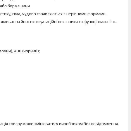
а або бормашини.
астику, скла, чудово справляються з нерівними формами.
 впливає на його експлуатаційні показники та функціональність.
довий), 400 (чорний);
лектація товару може змінюватися виробником без повідомлення.