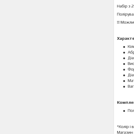
Набір з 
Полірува
!!! Можл
Характ
Кіл
Абр
Діа
Вис
Фо
Діа
Мат
Ваг
Комплек
Пол
*Колір і
Магазин 