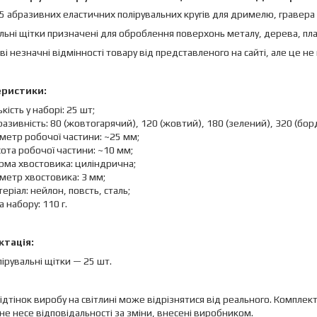
25 абразивних еластичних полірувальних кругів для дримелю, гравер
льні щітки призначені для оброблення поверхонь металу, дерева, пл
иві незначні відмінності товару від представленого на сайті, але це не
еристики:
ькість у наборі: 25 шт;
азивність: 80 (жовтогарячий), 120 (жовтий), 180 (зелений), 320 (бор
метр робочої частини: ~25 мм;
ота робочої частини: ~10 мм;
рма хвостовика: циліндрична;
метр хвостовика: 3 мм;
еріал: нейлон, повсть, сталь;
а набору: 110 г.
тація:
ірувальні щітки — 25 шт.
 відтінок виробу на світлині може відрізнятися від реального. Комп
не несе відповідальності за зміни, внесені виробником.