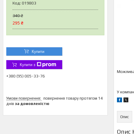
Код:
019803
340 ₴
295 ₴
Купити
Купити з
+380 (95) 005-33-76
У компан
повернення товару протягом 14
днів
за домовленістю
Опис
Опис 