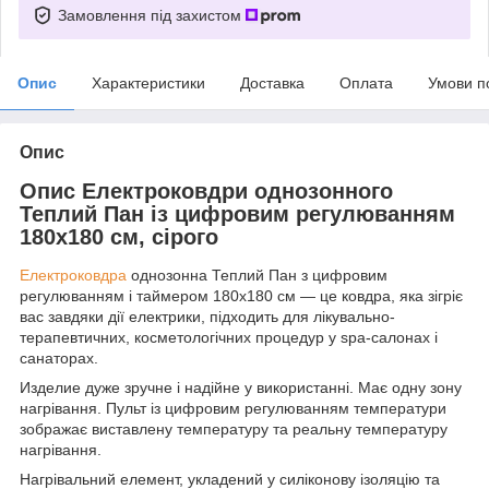
Замовлення під захистом
Опис
Характеристики
Доставка
Оплата
Умови п
Опис
Опис Електроковдри однозонного
Теплий Пан із цифровим регулюванням
180x180 см, сірого
Електроковдра
однозонна Теплий Пан з цифровим
регулюванням і таймером 180x180 см — це ковдра, яка зігріє
вас завдяки дії електрики, підходить для лікувально-
терапевтичних, косметологічних процедур у spa-салонах і
санаторах.
Изделие дуже зручне і надійне у використанні. Має одну зону
нагрівання. Пульт із цифровим регулюванням температури
зображає виставлену температуру та реальну температуру
нагрівання.
Нагрівальний елемент, укладений у силіконову ізоляцію та