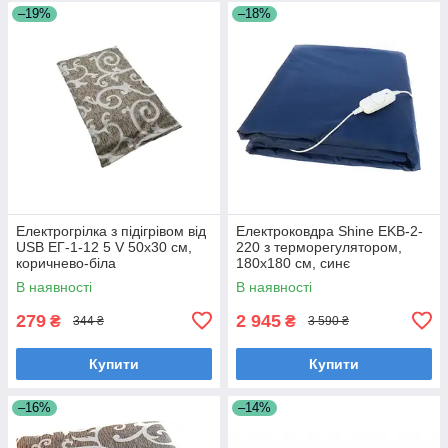
–19%
–18%
Електрогрілка з підігрівом від
Електроковдра Shine EKB-2-
USB ЕГ-1-12 5 V 50х30 см,
220 з терморегулятором,
коричнево-біла
180x180 см, синє
В наявності
В наявності
279
2 945
₴
₴
344 ₴
3 590 ₴
Купити
Купити
–16%
–14%