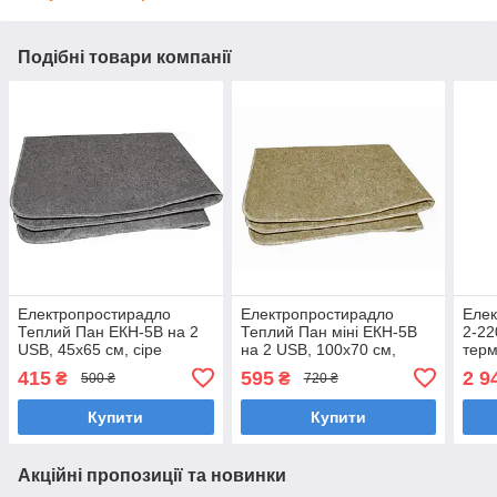
Подібні товари компанії
Електропростирадло
Електропростирадло
Елек
Теплий Пан ЕКН-5В на 2
Теплий Пан міні ЕКН-5В
2-22
USB, 45х65 см, сіре
на 2 USB, 100х70 см,
терм
бежеве
180x
415
595
2 9
₴
₴
500 ₴
720 ₴
Купити
Купити
Акційні пропозиції та новинки