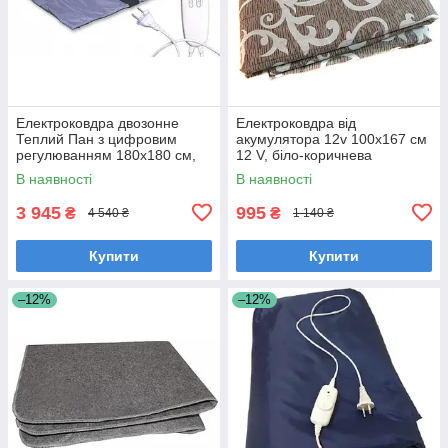
Електроковдра двозонне
Електроковдра від
Теплий Пан з цифровим
акумулятора 12v 100х167 см
регулюванням 180x180 см,
12 V, біло-коричнева
синє
В наявності
В наявності
3 945
995
₴
₴
4 540 ₴
1 140 ₴
Купити
Купити
–12%
–12%