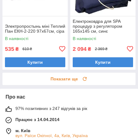
Електроковдра для SPA
Электропростынь міні Теплий
процедур з регулятором
Пан ЕКН-2-220 97х67см, сіра
165x145 см, синє
В наявності
В наявності
535
2 094
₴
₴
610 ₴
2 369 ₴
Купити
Купити
Показати ще
Про нас
97% позитивних з 247 відгуків за рік
Працює з 14.04.2014
м. Київ
вул. Раїси Окіпної, 4а, Київ, Україна