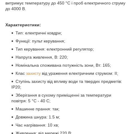
витримує температуру до 450 °C і проб електричного струму
до 4000 В.
Характеристики:
Тип: електричні ковдри;
Функції: пульт керування;
Тип керування: електронний регулятор;
Напруга живлення, В: 220;
Номінальна споживана потужність зони, Вт: 165;
Клас
захисту
від ураження електричним струмом: II;
Ступінь захисту від впливу води та твердих предметів:
IP20;
Зберігання в сухому приміщенні за температури
повітря: 5 °C - 40 С;
Машинне прання: так;
Довжина шнура: 1.5 м;
Час нагрівання: 10 хв;
Живлення: від мережі 220 В;