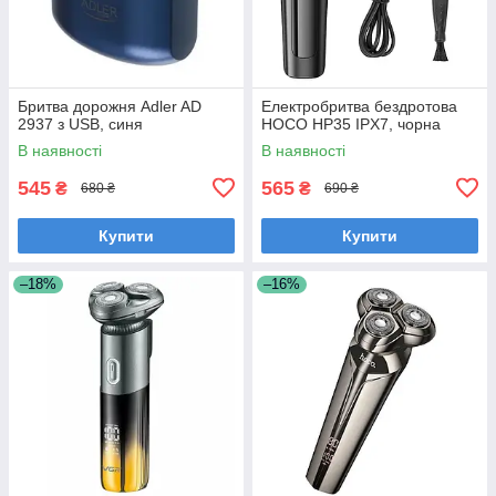
Бритва дорожня Adler AD
Електробритва бездротова
2937 з USB, синя
HOCO HP35 IPX7, чорна
В наявності
В наявності
545
565
₴
₴
680 ₴
690 ₴
Купити
Купити
–18%
–16%