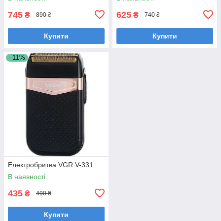
745
625
₴
₴
890 ₴
740 ₴
Купити
Купити
–11%
Електробритва VGR V-331
В наявності
435
₴
490 ₴
Купити