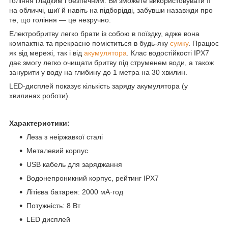
гоління гладким і безпечним. Ви зможете використовувати її
на обличчі, шиї й навіть на підборідді, забувши назавжди про
те, що гоління — це незручно.
Електробритву легко брати із собою в поїздку, адже вона
компактна та прекрасно поміститься в будь-яку
сумку
. Працює
як від мережі, так і від
акумулятора
. Клас водостійкості IPX7
дає змогу легко очищати бритву під струменем води, а також
занурити у воду на глибину до 1 метра на 30 хвилин.
LED-дисплей показує кількість заряду акумулятора (у
хвилинах роботи).
Характеристики:
Леза з неіржавкої сталі
Металевий корпус
USB кабель для заряджання
Водонепроникний корпус, рейтинг IPX7
Літієва батарея: 2000 мА·год
Потужність: 8 Вт
LED дисплей