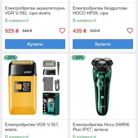
Електробритва акумуляторна
Електробритва бездротова
VGR V-392, сіро-жовта
HOCO HP39, сіра
В наявності
В наявності
525
435
₴
₴
640 ₴
520 ₴
Купити
Купити
–16%
–16%
Електробритва VGR V-357,
Електробритва Hoco DAR06
жовта
Plus IPX7, зелена
В наявності
В наявності