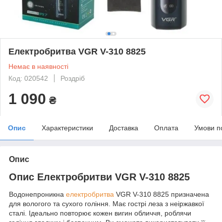
Електробритва VGR V-310 8825
Немає в наявності
Код: 020542
Роздріб
1 090
₴
Опис
Характеристики
Доставка
Оплата
Умови п
Опис
Опис Електробритви VGR V-310 8825
Водонепроникна
електробритва
VGR V-310 8825 призначена
для вологого та сухого гоління. Має гострі леза з неіржавкої
сталі. Ідеально повторює кожен вигин обличчя, роблячи