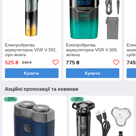
Електробритва
Електробритва
Елек
акумуляторна VGR V-392,
акумуляторна VGR V-308,
акум
сіро-жовта
зелена
сріб
525
775
745
₴
₴
640 ₴
Купити
Купити
Акційні пропозиції та новинки
–20%
–18%