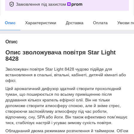
Замовлення під захистом
Опис
Характеристики
Доставка
Оплата
Умови п
Опис
Опис зволожувача повітря Star Light
8428
Зволожувач повітря Star Light 8428 чудово підійде для
встановлення в спальні, вітальні, кабінеті, дитячій кімнаті або
офісі.
Цей ароматичний дифузор здатний створити прохолодний
туман, що поширюється по всьому приміщенню після
додавання кількох крапель ефірної олії. Він не тільки
допоможе створити атмосферу спокою, але й зніме стрес,
створюючи заспокійливу атмосферу під час роботи,
відпочинку, сну, SPA або йоги. Він також ефективно пом'якшує
тиск, стабілізує настрій і усуває зимову сухість повітря.
Обладнаний двома режимами розпилення й таймером. Об'єм