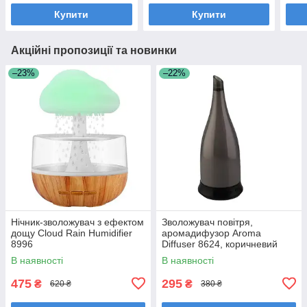
Купити
Купити
Акційні пропозиції та новинки
–23%
–22%
Нічник-зволожувач з ефектом
Зволожувач повітря,
дощу Cloud Rain Humidifier
аромадифузор Aroma
8996
Diffuser 8624, коричневий
В наявності
В наявності
475
295
₴
₴
620 ₴
380 ₴