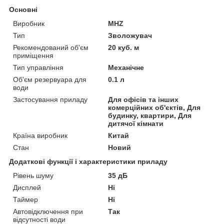
Основні
Виробник
MHZ
Тип
Зволожувач
Рекомендований об'єм
20 куб. м
приміщення
Тип управління
Механічне
Об'єм резервуара для
0.1 л
води
Застосування приладу
Для офісів та інших
комерційних об'єктів, Для
будинку, квартири, Для
дитячої кімнати
Країна виробник
Китай
Стан
Новий
Додаткові функції і характеристики приладу
Рівень шуму
35 дБ
Дисплей
Ні
Таймер
Ні
Автовідключення при
Так
відсутності води