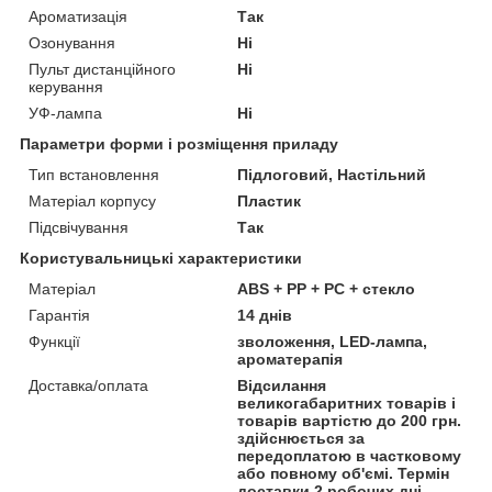
Ароматизація
Так
Озонування
Ні
Пульт дистанційного
Ні
керування
УФ-лампа
Ні
Параметри форми і розміщення приладу
Тип встановлення
Підлоговий, Настільний
Матеріал корпусу
Пластик
Підсвічування
Так
Користувальницькі характеристики
Матеріал
ABS + PP + PC + стекло
Гарантія
14 днів
Функції
зволоження, LED-лампа,
ароматерапія
Доставка/оплата
Відсилання
великогабаритних товарів і
товарів вартістю до 200 грн.
здійснюється за
передоплатою в частковому
або повному об'ємі. Термін
доставки 2 робочих дні