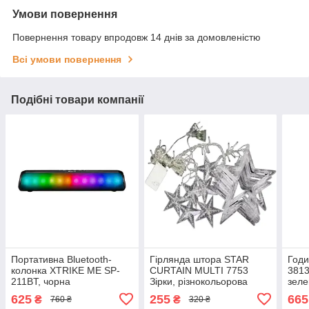
Умови повернення
Повернення товару впродовж 14 днів за домовленістю
Всі умови повернення
Подібні товари компанії
Портативна Bluetooth-
Гірлянда штора STAR
Годи
колонка XTRIKE ME SP-
CURTAIN MULTI 7753
3813
211BT, чорна
Зірки, різнокольорова
зеле
625
255
665
₴
₴
760 ₴
320 ₴