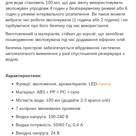
для води становить 100 мл, що дає змогу використовувати
зволожувач упродовж 4 годин у безперервному режимі або 6
годин у режимі інтервального розпилення. Ви також можете
вибрати час роботи зволожувача (1 година або 2 години) і не
турбуватися про його безпеку під час використання.
Виготовлений із матеріалів, стійких до корозії, що запобігає
пошкодженню зволожувача під час додавання ефірних олій.
Безпека пристрою забезпечується вбудованою системою
автоматичного вимкнення у разі спустошення резервуара з
водою.
Характеристики:
Функції: зволоження, ароматерапія, LED-
лампа
Матеріал: ABS + PP + PC + скло
Місткість води: 100 мл (додайте 2-3 краплі олії)
7 колірних змінюваних променів
Вхідна напруга: 100-240 В
Вхідна потужність: 50/60 Гц, 0,4 А
Вихідна напруга: 24 В