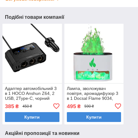
Подібні товари компанії
Адаптер автомобільний 3
Лампа, зволожувач
в 1 HOCO Anshun Z64, 2
повітря, аромадифузор 3
USB, 2Type-C, чорний
в 1 Docsal Flame 9034,
білий
385
495
₴
₴
450 ₴
590 ₴
Купити
Купити
Акційні пропозиції та новинки