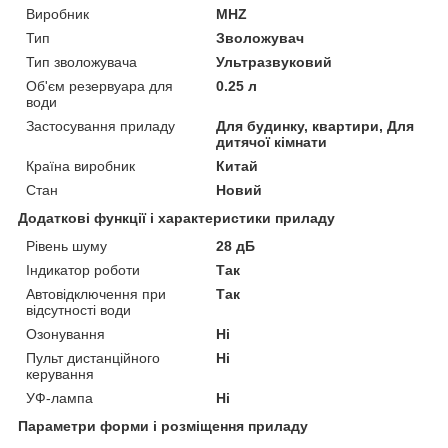
Виробник
MHZ
Тип
Зволожувач
Тип зволожувача
Ультразвуковий
Об'єм резервуара для
0.25 л
води
Застосування приладу
Для будинку, квартири, Для
дитячої кімнати
Країна виробник
Китай
Стан
Новий
Додаткові функції і характеристики приладу
Рівень шуму
28 дБ
Індикатор роботи
Так
Автовідключення при
Так
відсутності води
Озонування
Ні
Пульт дистанційного
Ні
керування
УФ-лампа
Ні
Параметри форми і розміщення приладу