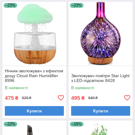
–23%
–23%
Нічник-зволожувач з ефектом
дощу Cloud Rain Humidifier
Зволожувач повітря Star Light
8996
з LED-підсвіткою 8428
В наявності
В наявності
475
495
₴
₴
620 ₴
640 ₴
Купити
Купити
–22%
–16%