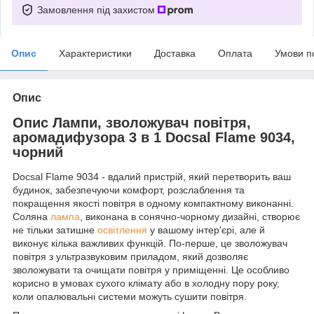
Замовлення під захистом
Опис
Характеристики
Доставка
Оплата
Умови п
Опис
Опис Лампи, зволожувач повітря,
аромадифузора 3 в 1 Docsal Flame 9034,
чорний
Docsal Flame 9034 - вдалий пристрій, який перетворить ваш
будинок, забезпечуючи комфорт, розслаблення та
покращення якості повітря в одному компактному виконанні.
Соляна
лампа
, виконана в сонячно-чорному дизайні, створює
не тільки затишне
освітлення
у вашому інтер'єрі, але й
виконує кілька важливих функцій. По-перше, це зволожувач
повітря з ультразвуковим приладом, який дозволяє
зволожувати та очищати повітря у приміщенні. Це особливо
корисно в умовах сухого клімату або в холодну пору року,
коли опалювальні системи можуть сушити повітря.