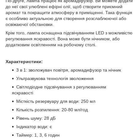
По-друге, лампа працює як аромадіфузор. Ви можете додати
до неї свої улюблені ефірні олії, щоб створити приємний
аромат та покращити атмосферу в приміщенні. Така функція
є особливо актуальною для створення розслаблюючої або
освіжаючої обстановки.
Крім того, лампа оснащена підсвічуванням LED з можливістю
регулювання яскравості. Вона може бути нічником, або
додатковим освітленням на робочому столі.
Характеристики:
3 в 1: зволожувач повітря, аромадифузор та нічник
Ультразвукова технологія зволоження
Світлодіодне підсвічування з регулюванням
яскравості
Місткість резервуару для води: 250 мл
Кількість розпилення: 20-80 мл/год
Рівень шуму: 28 дБ
Індикатор води: є
Таймер: 1, 3, 6 годин