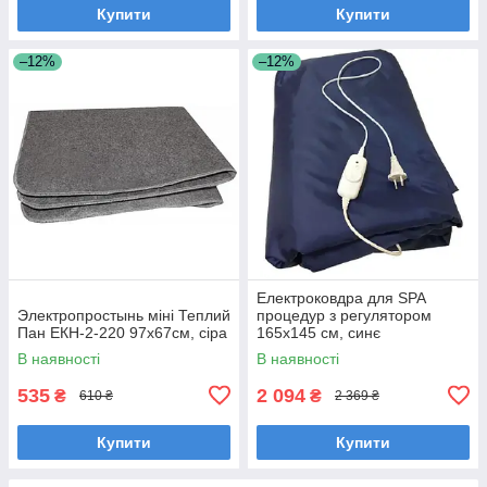
Купити
Купити
–12%
–12%
Електроковдра для SPA
Электропростынь міні Теплий
процедур з регулятором
Пан ЕКН-2-220 97х67см, сіра
165x145 см, синє
В наявності
В наявності
535
2 094
₴
₴
610 ₴
2 369 ₴
Купити
Купити