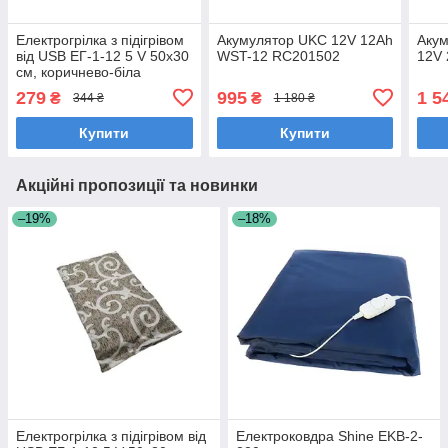
Електрогрілка з підігрівом
Акумулятор UKC 12V 12Ah
Аку
від USB ЕГ-1-12 5 V 50х30
WST-12 RC201502
12V
см, коричнево-біла
279
995
1 5
₴
₴
344 ₴
1 180 ₴
Купити
Купити
Акційні пропозиції та новинки
–19%
–18%
Електрогрілка з підігрівом від
Електроковдра Shine EKB-2-