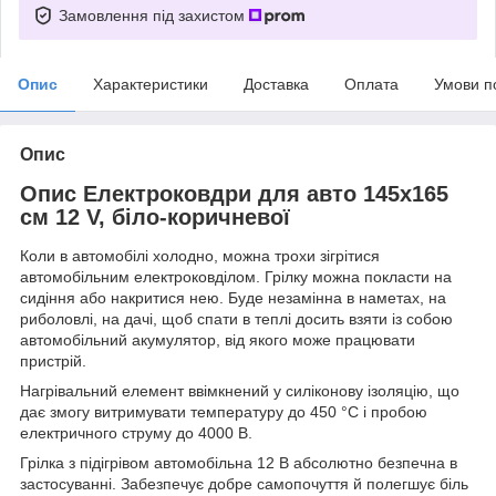
Замовлення під захистом
Опис
Характеристики
Доставка
Оплата
Умови п
Опис
Опис Електроковдри для авто 145х165
см 12 V, біло-коричневої
Коли в автомобілі холодно, можна трохи зігрітися
автомобільним електроковділом. Грілку можна покласти на
сидіння або накритися нею. Буде незамінна в наметах, на
риболовлі, на дачі, щоб спати в теплі досить взяти із собою
автомобільний акумулятор, від якого може працювати
пристрій.
Нагрівальний елемент ввімкнений у силіконову ізоляцію, що
дає змогу витримувати температуру до 450 °C і пробою
електричного струму до 4000 В.
Грілка з підігрівом автомобільна 12 В абсолютно безпечна в
застосуванні. Забезпечує добре самопочуття й полегшує біль