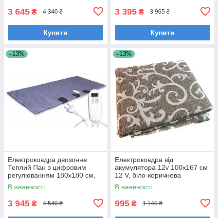
3 645
3 395
₴
₴
4 340 ₴
3 965 ₴
Купити
Купити
–13%
–13%
Електроковдра двозонне
Електроковдра від
Теплий Пан з цифровим
акумулятора 12v 100х167 см
регулюванням 180x180 см,
12 V, біло-коричнева
синє
В наявності
В наявності
3 945
995
₴
₴
4 540 ₴
1 140 ₴