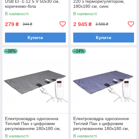
USB ЕГ-1-12 5 V 50х30 см,
220 з терморегулятором,
коричнево-біла
180x180 см, синє
В наявності
В наявності
279
2 945
₴
₴
344 ₴
3 590 ₴
Купити
Купити
–16%
–14%
Електроковдра однозонна
Електроковдра однозонное
Теплий Пан з цифровим
Теплий Пан з цифровим
регулюванням 180x180 см,
регулюванням 180x180 см,
сіра
синє
В наявності
В наявності