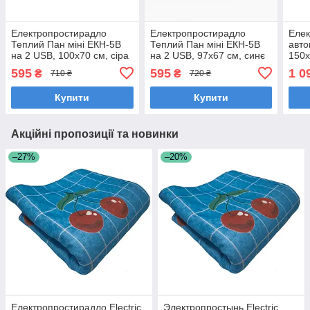
Електропростирадло
Електропростирадло
Елек
Теплий Пан міні ЕКН-5В
Теплий Пан міні ЕКН-5В
авто
на 2 USB, 100х70 см, сіра
на 2 USB, 97х67 см, синє
150х
595
595
1 0
₴
₴
710 ₴
720 ₴
Купити
Купити
Акційні пропозиції та новинки
–27%
–20%
Електропростирадло Electric
Электропростынь Electric