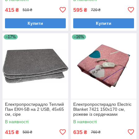
415
595
₴
₴
510 ₴
720 ₴
Купити
Купити
–17%
–16%
Електропростирадло Теплий
Електропростирадло Electric
Пан ЕКН-5В на 2 USB, 45х65
Blanket 7421 150х170 см,
см, сіре
рожеве із сердечками
В наявності
В наявності
415
635
₴
₴
500 ₴
760 ₴