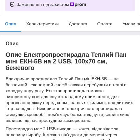
Замовлення під захистом
Опис
Характеристики
Доставка
Оплата
Умови п
Опис
Опис Електропростирадла Теплий Пан
міні ЕКН-5В на 2 USB, 100х70 см,
бежевого
Електричне простирадло Теплий Пан мініЕКН-5В — це
безпечний і економний спосіб завжди перебувати в теплі в
холодну пору року. Електропростирадло можна
використовувати для сну в холодному приміщенні, для
прогрівання ліжку перед сном і навіть як килимок для дитячих
ігор на підлозі. Використання електричного простирадла
стимулює кровообіг, пом'якшує больові відчуття, сприятливо
впливає під час простудних захворювань.
Простирадло має 2 USB-виходи — кожен відповідає за
половину виробу. Її можна під'єднати до мережі через