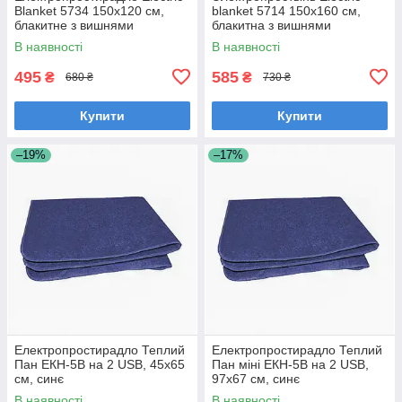
Blanket 5734 150х120 см,
blanket 5714 150х160 см,
блакитне з вишнями
блакитна з вишнями
В наявності
В наявності
495
585
₴
₴
680 ₴
730 ₴
Купити
Купити
–19%
–17%
Електропростирадло Теплий
Електропростирадло Теплий
Пан ЕКН-5В на 2 USB, 45х65
Пан міні ЕКН-5В на 2 USB,
см, синє
97х67 см, синє
В наявності
В наявності