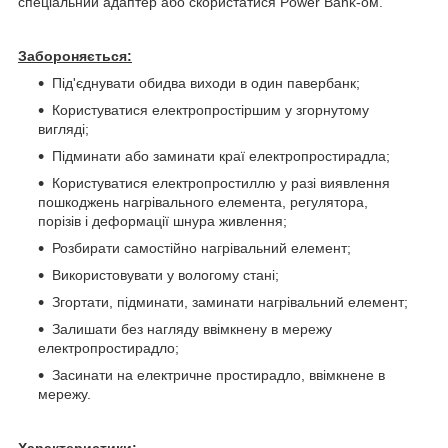
спеціальний адаптер або скористатися Power Bank-ом.
Забороняється:
Під'єднувати обидва виходи в один павербанк;
Користуватися електропростіршим у згорнутому
вигляді;
Підминати або заминати краї електропростирадла;
Користуватися електропростиллю у разі виявлення
пошкоджень нагрівального елемента, регулятора,
порізів і деформації шнура живлення;
Розбирати самостійно нагрівальний елемент;
Використовувати у вологому стані;
Згортати, підминати, заминати нагрівальний елемент;
Залишати без нагляду ввімкнену в мережу
електропростирадло;
Засинати на електричне простирадло, ввімкнене в
мережу.