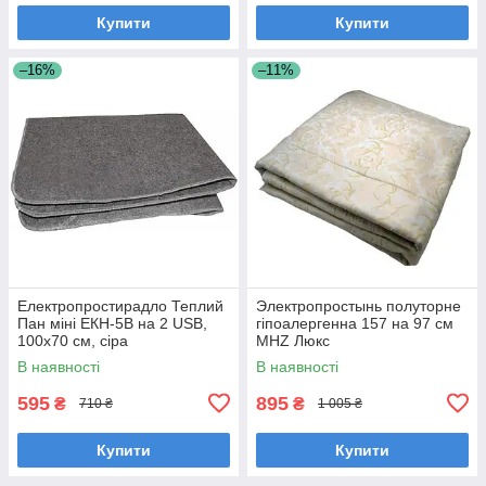
Купити
Купити
–16%
–11%
Електропростирадло Теплий
Электропростынь полуторне
Пан міні ЕКН-5В на 2 USB,
гіпоалергенна 157 на 97 см
100х70 см, сіра
MHZ Люкс
В наявності
В наявності
595
895
₴
₴
710 ₴
1 005 ₴
Купити
Купити