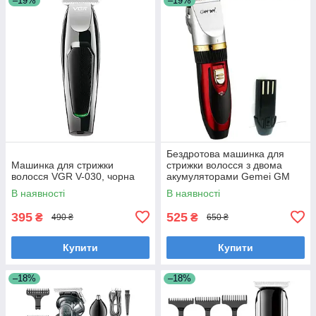
–19%
–19%
Бездротова машинка для
Машинка для стрижки
стрижки волосся з двома
волосся VGR V-030, чорна
акумуляторами Gemei GM
550
В наявності
В наявності
395
525
₴
₴
490 ₴
650 ₴
Купити
Купити
–18%
–18%