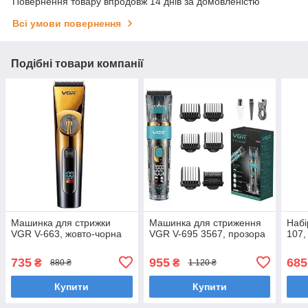
Повернення товару впродовж 14 днів за домовленістю
Всі умови повернення
Подібні товари компанії
Машинка для стрижки
Машинка для стриження
Набі
VGR V-663, жовто-чорна
VGR V-695 3567, прозора
107,
735
955
685
₴
₴
880 ₴
1 120 ₴
Купити
Купити