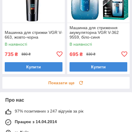
Машинка для стриження
Машинка для стрижки VGR V-
акумуляторна VGR V-362
663, жовто-чорна
9559, біло-синя
В наявності
В наявності
735
695
₴
₴
880 ₴
830 ₴
Купити
Купити
Показати ще
Про нас
97% позитивних з 247 відгуків за рік
Працює з 14.04.2014