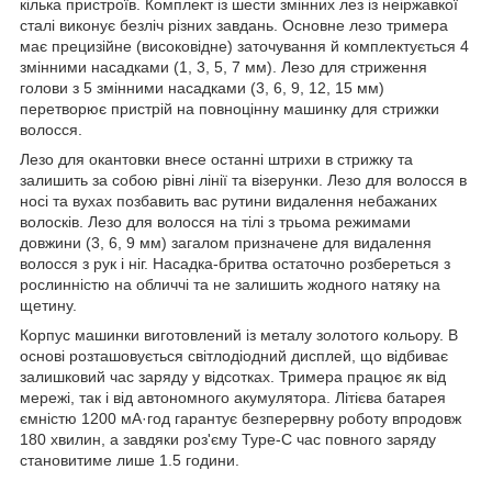
кілька пристроїв. Комплект із шести змінних лез із неіржавкої
сталі виконує безліч різних завдань. Основне лезо тримера
має прецизійне (високовідне) заточування й комплектується 4
змінними насадками (1, 3, 5, 7 мм). Лезо для стриження
голови з 5 змінними насадками (3, 6, 9, 12, 15 мм)
перетворює пристрій на повноцінну машинку для стрижки
волосся.
Лезо для окантовки внесе останні штрихи в стрижку та
залишить за собою рівні лінії та візерунки. Лезо для волосся в
носі та вухах позбавить вас рутини видалення небажаних
волосків. Лезо для волосся на тілі з трьома режимами
довжини (3, 6, 9 мм) загалом призначене для видалення
волосся з рук і ніг. Насадка-бритва остаточно розбереться з
рослинністю на обличчі та не залишить жодного натяку на
щетину.
Корпус машинки виготовлений із металу золотого кольору. В
основі розташовується світлодіодний дисплей, що відбиває
залишковий час заряду у відсотках. Тримера працює як від
мережі, так і від автономного акумулятора. Літієва батарея
ємністю 1200 мА·год гарантує безперервну роботу впродовж
180 хвилин, а завдяки роз'єму Type-C час повного заряду
становитиме лише 1.5 години.