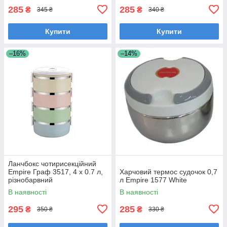
285
285
₴
₴
345 ₴
340 ₴
Купити
Купити
–16%
–14%
Ланчбокс чотирисекційний
Empire Граф 3517, 4 х 0.7 л,
Харчовий термос судочок 0,7
різнобарвний
л Empire 1577 White
В наявності
В наявності
295
285
₴
₴
350 ₴
330 ₴