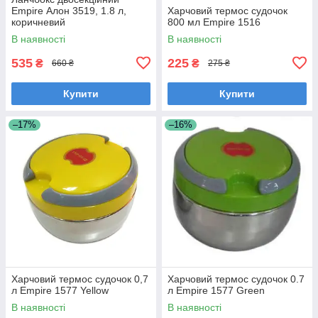
Empire Алон 3519, 1.8 л,
Харчовий термос судочок
коричневий
800 мл Empire 1516
В наявності
В наявності
535
225
₴
₴
660 ₴
275 ₴
Купити
Купити
–17%
–16%
Харчовий термос судочок 0,7
Харчовий термос судочок 0.7
л Empire 1577 Yellow
л Empire 1577 Green
В наявності
В наявності