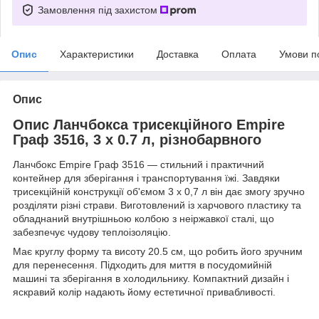
Замовлення під захистом
Опис
Характеристики
Доставка
Оплата
Умови п
Опис
Опис Ланчбокса трисекційного Empire
Граф 3516, 3 х 0.7 л, різнобарвного
Ланчбокс Empire Граф 3516 — стильний і практичний
контейнер для зберігання і транспортування їжі. Завдяки
трисекційній конструкції об'ємом 3 х 0,7 л він дає змогу зручно
розділяти різні страви. Виготовлений із харчового пластику та
обладнаний внутрішньою колбою з неіржавкої сталі, що
забезпечує чудову теплоізоляцію.
Має круглу форму та висоту 20.5 см, що робить його зручним
для перенесення. Підходить для миття в посудомийній
машині та зберігання в холодильнику. Компактний дизайн і
яскравий колір надають йому естетичної привабливості.