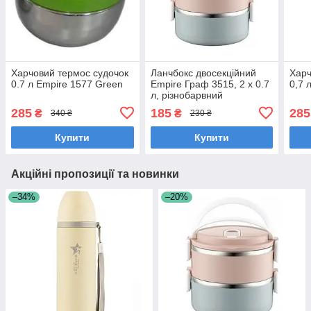
Харчовий термос судочок
Ланчбокс двосекційний
Харч
0.7 л Empire 1577 Green
Empire Граф 3515, 2 х 0.7
0,7 
л, різнобарвний
285
185
285
₴
₴
340 ₴
230 ₴
Купити
Купити
Акційні пропозиції та новинки
–34%
–20%