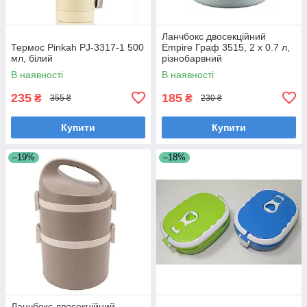
Ланчбокс двосекційний
Термос Pinkah PJ-3317-1 500
Empire Граф 3515, 2 х 0.7 л,
мл, білий
різнобарвний
В наявності
В наявності
235
185
₴
₴
355 ₴
230 ₴
Купити
Купити
–19%
–18%
Ланчбокс двосекційний