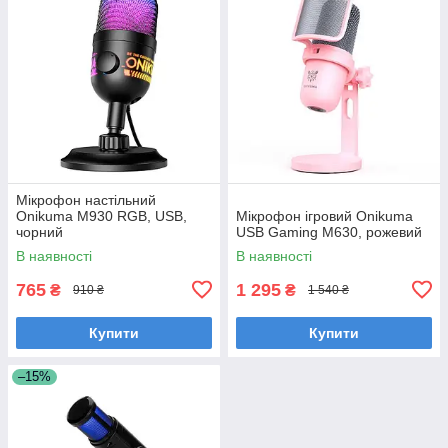
Мікрофон настільний
Onikuma M930 RGB, USB,
Мікрофон ігровий Onikuma
чорний
USB Gaming M630, рожевий
В наявності
В наявності
765
1 295
₴
₴
910 ₴
1 540 ₴
Купити
Купити
–15%