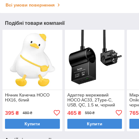
Всі умови повернення
Подібні товари компанії
Нічник Качечка HOCO
Адаптер мережевий
Мікр
HX16, білий
HOCO AC33, 2Type-C,
Oni
USB, QC, 1.5 м, чорний
чор
395
465
765
₴
₴
480 ₴
550 ₴
Купити
Купити