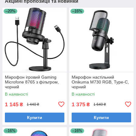
Акційні пропозиції та новинки
–20%
–16%
Мікрофон ігровий Gaming
Мікрофон настільний
Microfone 8765 з фільтром,
Onikuma M730 RGB, Type-C,
чорний
чорний
В наявності
В наявності
1 145
1 375
₴
₴
1 440 ₴
1 640 ₴
Купити
Купити
–16%
–16%