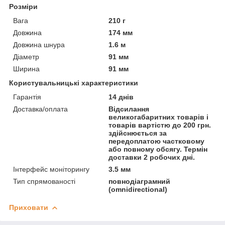
Розміри
Вага
210 г
Довжина
174 мм
Довжина шнура
1.6 м
Діаметр
91 мм
Ширина
91 мм
Користувальницькі характеристики
Гарантія
14 днів
Доставка/оплата
Відсилання
великогабаритних товарів і
товарів вартістю до 200 грн.
здійснюється за
передоплатою частковому
або повному обсягу. Термін
доставки 2 робочих дні.
Інтерфейс моніторингу
3.5 мм
Тип спрямованості
повнодіаграмний
(omnidirectional)
Приховати