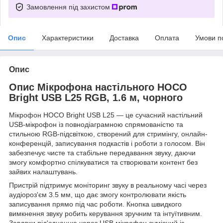
Замовлення під захистом
Опис
Характеристики
Доставка
Оплата
Умови п
Опис
Опис Мікрофона настільного HOCO
Bright USB L25 RGB, 1.6 м, чорного
Мікрофон HOCO Bright USB L25 — це сучасний настільний
USB-мікрофон із повнодіаграмною спрямованістю та
стильною RGB-підсвіткою, створений для стримінгу, онлайн-
конференцій, записування подкастів і роботи з голосом. Він
забезпечує чисте та стабільне передавання звуку, даючи
змогу комфортно спілкуватися та створювати контент без
зайвих налаштувань.
Пристрій підтримує моніторинг звуку в реальному часі через
аудіороз'єм 3.5 мм, що дає змогу контролювати якість
записування прямо під час роботи. Кнопка швидкого
вимкнення звуку робить керування зручним та інтуїтивним.