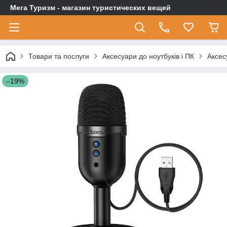
Мега Туризм - магазин туристических вещей
Товари та послуги
Аксесуари до ноутбуків і ПК
Аксес
–19%