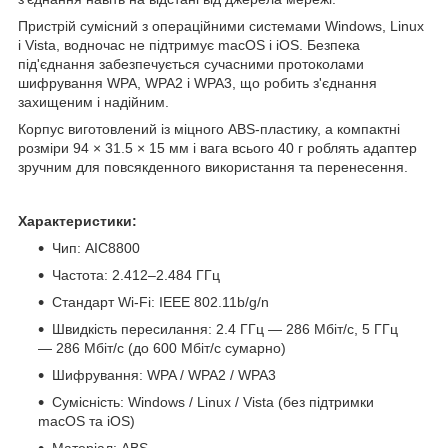
Пристрій сумісний з операційними системами Windows, Linux
і Vista, водночас не підтримує macOS і iOS. Безпека
під'єднання забезпечується сучасними протоколами
шифрування WPA, WPA2 і WPA3, що робить з'єднання
захищеним і надійним.
Корпус виготовлений із міцного ABS-пластику, а компактні
розміри 94 × 31.5 × 15 мм і вага всього 40 г роблять адаптер
зручним для повсякденного використання та перенесення.
Характеристики:
Чип: AIC8800
Частота: 2.412–2.484 ГГц
Стандарт Wi-Fi: IEEE 802.11b/g/n
Швидкість пересилання: 2.4 ГГц — 286 Мбіт/с, 5 ГГц
— 286 Мбіт/с (до 600 Мбіт/с сумарно)
Шифрування: WPA / WPA2 / WPA3
Сумісність: Windows / Linux / Vista (без підтримки
macOS та iOS)