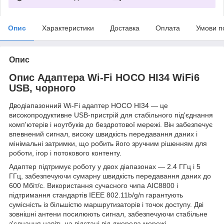
Опис
Характеристики
Доставка
Оплата
Умови п
Опис
Опис Адаптера Wi-Fi HOCO HI34 WiFi6
USB, чорного
Дводіапазонний Wi-Fi адаптер HOCO HI34 — це
високопродуктивне USB-пристрій для стабільного під'єднання
комп'ютерів і ноутбуків до бездротової мережі. Він забезпечує
впевнений сигнал, високу швидкість передавання даних і
мінімальні затримки, що робить його зручним рішенням для
роботи, ігор і потокового контенту.
Адаптер підтримує роботу у двох діапазонах — 2.4 ГГц і 5
ГГц, забезпечуючи сумарну швидкість передавання даних до
600 Мбіт/с. Використання сучасного чипа AIC8800 і
підтримання стандартів IEEE 802.11b/g/n гарантують
сумісність із більшістю маршрутизаторів і точок доступу. Дві
зовнішні антени посилюють сигнал, забезпечуючи стабільне
з'єднання навіть на відстані від джерела мережі.