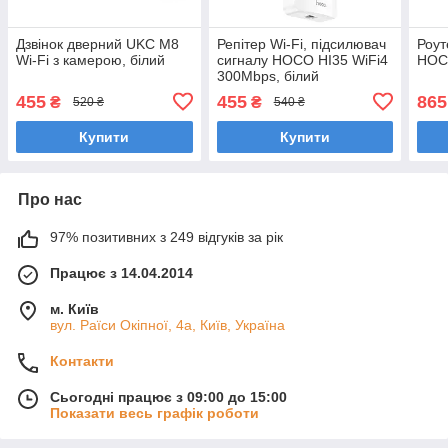
Дзвінок дверний UKC M8
Репітер Wi-Fi, підсилювач
Роут
Wi-Fi з камерою, білий
сигналу HOCO HI35 WiFi4
HOCO
300Mbps, білий
455
455
865
₴
₴
520 ₴
540 ₴
Купити
Купити
Про нас
97% позитивних з 249 відгуків за рік
Працює з 14.04.2014
м. Київ
вул. Раїси Окіпної, 4а, Київ, Україна
Контакти
Сьогодні працює з 09:00 до 15:00
Показати весь графік роботи