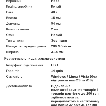
Виробник
Hoco
Країна виробник
Китай
Вага
40 г
Висота
15 мм
Довжина
94 мм
Кількість антен
2 шт.
Стан
Новий
Тип антени
Зовнішня
Швидкість передачі даних
286 Мбіт/сек
Ширина
31.5 мм
Користувальницькі характеристики
Інтерфейс підключення
USB
Гарантія
14 днів
Сумісність
Windows / Linux / Vista (без
підтримки macOS та iOS)
Доставка/оплата
Відсилання
великогабаритних товарів і
товарів вартістю до 200 грн.
здійснюється за
передоплатою в частковому
або повному об'ємі. Термін