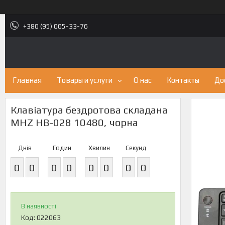
+380 (95) 005-33-76
Главная
Товары и услуги
О нас
Контакты
До
Клавіатура бездротова складана
MHZ HB-028 10480, чорна
Днів
Годин
Хвилин
Секунд
0
0
0
0
0
0
0
0
В наявності
Код:
022063