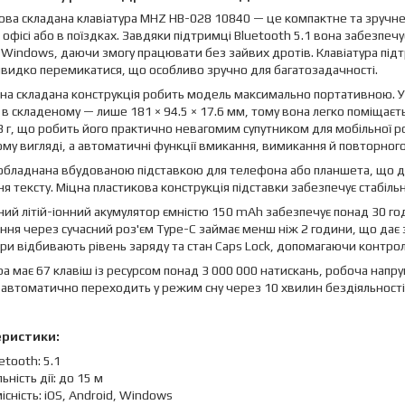
ва складана клавіатура MHZ HB-028 10840 — це компактне та зручн
 офісі або в поїздках. Завдяки підтримці Bluetooth 5.1 вона забезпечу
і Windows, даючи змогу працювати без зайвих дротів. Клавіатура під
идко перемикатися, що особливо зручно для багатозадачності.
а складана конструкція робить модель максимально портативною. У р
а в складеному — лише 181 × 94.5 × 17.6 мм, тому вона легко поміщаєть
 г, що робить його практично невагомим супутником для мобільної ро
му вигляді, а автоматичні функції вмикання, вимикання й повторног
бладнана вбудованою підставкою для телефона або планшета, що дає
я тексту. Міцна пластикова конструкція підставки забезпечує стабільн
ий літій-іонний акумулятор ємністю 150 mAh забезпечує понад 30 год
ня через сучасний роз'єм Type-C займає менш ніж 2 години, що дає 
ри відбивають рівень заряду та стан Caps Lock, допомагаючи контро
ра має 67 клавіш із ресурсом понад 3 000 000 натискань, робоча напруга
 автоматично переходить у режим сну через 10 хвилин бездіяльності 
еристики:
etooth: 5.1
ьність дії: до 15 м
існість: iOS, Android, Windows