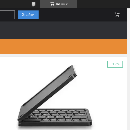
Кошик
Знайти
–17%