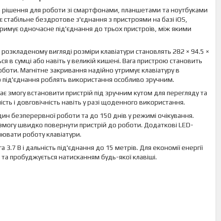
е рішення для роботи зі смартфонами, планшетами та ноутбуками
є стабільне бездротове з'єднання з пристроями на базі iOS,
тримує одночасне під'єднання до трьох пристроїв, між якими
озкладеному вигляді розміри клавіатури становлять 282 × 94.5 ×
ся в сумці або навіть у великій кишені. Вага пристрою становить
боти. Магнітне закривання надійно утримує клавіатуру в
о під'єднання роблять використання особливо зручним.
 змогу встановити пристрій під зручним кутом для перегляду та
ість і довговічність навіть у разі щоденного використання.
ин безперервної роботи та до 150 днів у режимі очікування.
змогу швидко повернути пристрій до роботи. Додаткові LED-
лювати роботу клавіатури.
 3.7 В і дальність під'єднання до 15 метрів. Для економії енергії
та пробуджується натисканням будь-якої клавіші.