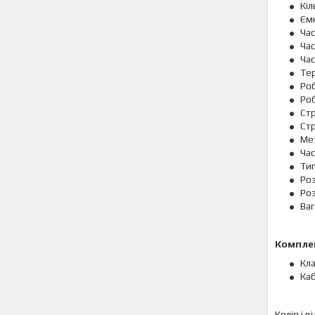
Кіл
Ємн
Час
Час
Час
Тер
Роб
Ро
Стр
Стр
Мет
Час
Тип
Роз
Роз
Ваг
Компле
Кла
Каб
Колір і 