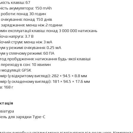
ькість клавіш: 67
ість акумулятора: 150 mAh
 роботи: понад 30 годин
 очікування: понад 150 днів
 заряджання: менш ніж 2 години
мін експлуатації клавіш: понад 3 000 000 натискань
оча напруга: 3.7 В
бочий струм: менш ніж 3 мА
ум у режимі очікування: 0.25 мА
ум у сплячому режимі: 60 ПА
од пробудження: натискання будь-якої клавіші
 переходу в сон: 10 хвилин
 модуляції: GFSK
мір (у відкритому вигляді): 282 × 94.5 × 8.8 мм
мір (у складеному вигляді): 181 × 94.5 × 17.6 мм
а: 168 г
ктація
віатура
ель для зарядки Type-C
відтінок виробу на світлині може відрізнятися від реального. Компл