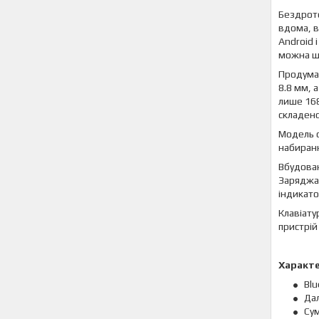
Бездрото
вдома, в
Android 
можна шв
Продуман
8.8 мм, 
лише 168
складено
Модель о
набиранн
Вбудован
Заряджан
індикато
Клавіату
пристрій
Характ
Blu
Дал
Сум