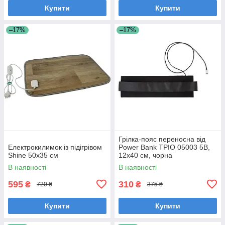
Купити
Купити
–17%
–17%
Грілка-пояс переносна від
Електрокилимок із підігрівом
Power Bank ТРІО 05003 5В,
Shine 50х35 см
12х40 см, чорна
В наявності
В наявності
595
310
₴
₴
720 ₴
375 ₴
Купити
Купити