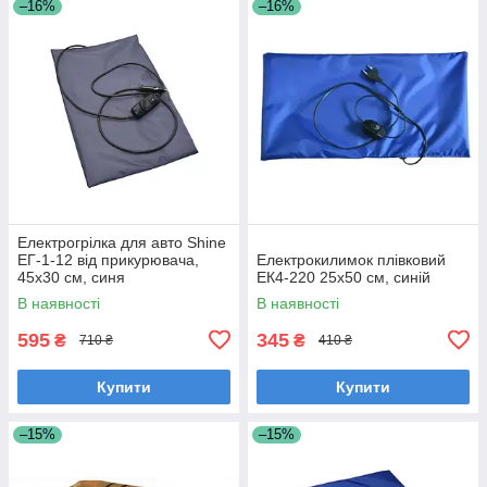
–16%
–16%
Електрогрілка для авто Shine
ЕГ-1-12 від прикурювача,
Електрокилимок плівковий
45х30 см, синя
ЕК4-220 25х50 см, синій
В наявності
В наявності
595
345
₴
₴
710 ₴
410 ₴
Купити
Купити
–15%
–15%