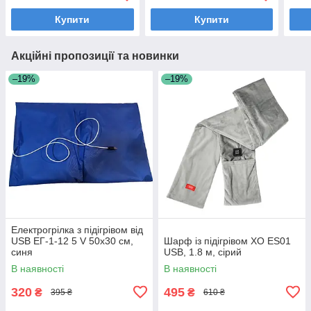
Купити
Купити
Акційні пропозиції та новинки
–19%
–19%
Електрогрілка з підігрівом від
USB ЕГ-1-12 5 V 50х30 см,
Шарф із підігрівом XO ES01
синя
USB, 1.8 м, сірий
В наявності
В наявності
320
495
₴
₴
395 ₴
610 ₴