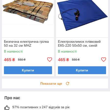
Безпечна електрична грілка
Електрокилимок плівковий
50 на 32 см MHZ
ЕК5-220 50х50 см, синій
В наявності
В наявності
465
465
₴
₴
550 ₴
550 ₴
Купити
Купити
Показати ще
Про нас
97% позитивних з 247 відгуків за рік