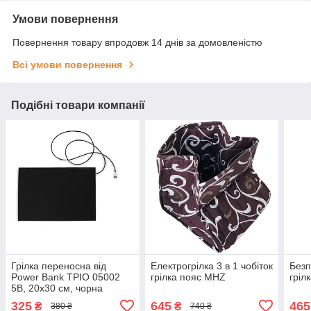
Умови повернення
Повернення товару впродовж 14 днів за домовленістю
Всі умови повернення
Подібні товари компанії
Грілка переносна від
Електрогрілка 3 в 1 чобіток
Безп
Power Bank ТРІО 05002
грілка пояс MHZ
гріл
5В, 20х30 см, чорна
325
645
465
₴
₴
380 ₴
740 ₴