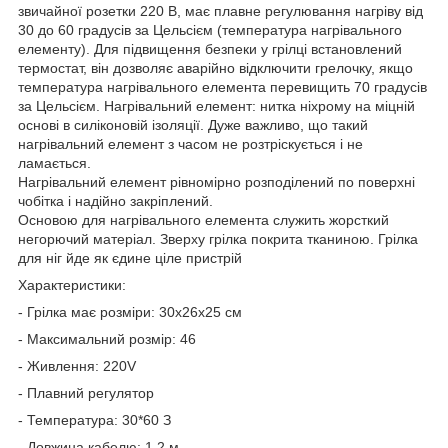
звичайної розетки 220 В, має плавне регулювання нагріву від
30 до 60 градусів за Цельсієм (температура нагрівального
елементу). Для підвищення безпеки у грілці встановлений
термостат, він дозволяє аварійно відключити грелочку, якщо
температура нагрівального елемента перевищить 70 градусів
за Цельсієм. Нагрівальний елемент: нитка ніхрому на міцній
основі в силіконовій ізоляції. Дуже важливо, що такий
нагрівальний елемент з часом не розтріскується і не
ламається.
Нагрівальний елемент рівномірно розподілений по поверхні
чобітка і надійно закріплений.
Основою для нагрівального елемента служить жорсткий
негорючий матеріал. Зверху грілка покрита тканиною. Грілка
для ніг йде як єдине ціле пристрій
Характеристики:
- Грілка має розміри: 30х26х25 см
- Максимальний розмір: 46
- Живлення: 220V
- Плавний регулятор
- Температура: 30*60 З
- Довжина кабелю: 1,2 м