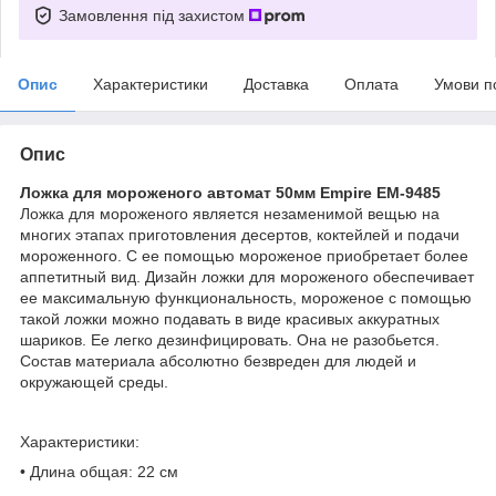
Замовлення під захистом
Опис
Характеристики
Доставка
Оплата
Умови п
Опис
Ложка для мороженого автомат 50мм Empire EM-9485
Ложка для мороженого является незаменимой вещью на
многих этапах приготовления десертов, коктейлей и подачи
мороженного. С ее помощью мороженое приобретает более
аппетитный вид. Дизайн ложки для мороженого обеспечивает
ее максимальную функциональность, мороженое с помощью
такой ложки можно подавать в виде красивых аккуратных
шариков. Ее легко дезинфицировать. Она не разобьется.
Состав материала абсолютно безвреден для людей и
окружающей среды.
Характеристики:
• Длина общая: 22 см