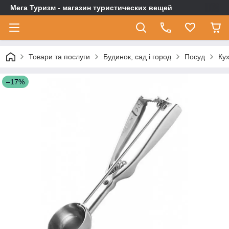
Мега Туризм - магазин туристических вещей
Товари та послуги
Будинок, сад і город
Посуд
Кух
–17%