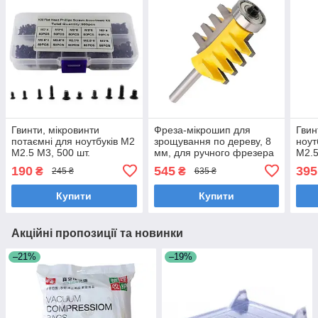
Гвинти, мікровинти
Фреза-мікрошип для
Гвин
потаємні для ноутбуків M2
зрощування по дереву, 8
ноут
M2.5 M3, 500 шт.
мм, для ручного фрезера
М2.5
190
545
395
₴
₴
245 ₴
635 ₴
Купити
Купити
Акційні пропозиції та новинки
–21%
–19%