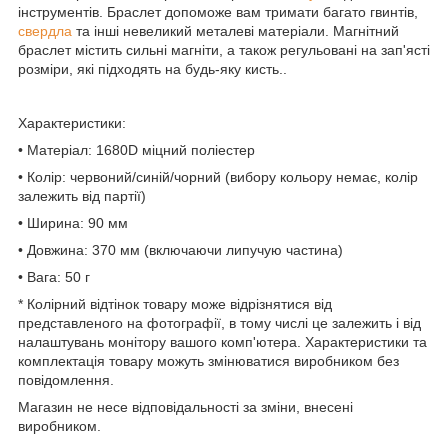
інструментів. Браслет допоможе вам тримати багато гвинтів,
свердла
та інші невеликий металеві матеріали. Магнітний
браслет містить сильні магніти, а також регульовані на зап'ясті
розміри, які підходять на будь-яку кисть..
Характеристики:
• Матеріал: 1680D міцний поліестер
• Колір: червоний/синій/чорний (вибору кольору немає, колір
залежить від партії)
• Ширина: 90 мм
• Довжина: 370 мм (включаючи липучую частина)
• Вага: 50 г
* Колірний відтінок товару може відрізнятися від
представленого на фотографії, в тому числі це залежить і від
налаштувань монітору вашого комп'ютера. Характеристики та
комплектація товару можуть змінюватися виробником без
повідомлення.
Магазин не несе відповідальності за зміни, внесені
виробником.