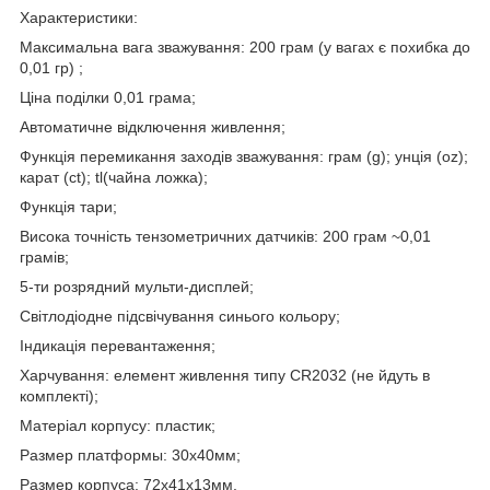
Характеристики:
Максимальна вага зважування: 200 грам (у вагах є похибка до
0,01 гр) ;
Ціна поділки 0,01 грама;
Автоматичне відключення живлення;
Функція перемикання заходів зважування: грам (g); унція (oz);
карат (ct); tl(чайна ложка);
Функція тари;
Висока точність тензометричних датчиків: 200 грам ~0,01
грамів;
5-ти розрядний мульти-дисплей;
Світлодіодне підсвічування синього кольору;
Індикація перевантаження;
Харчування: елемент живлення типу CR2032 (не йдуть в
комплекті);
Матеріал корпусу: пластик;
Размер платформы: 30х40мм;
Размер корпуса: 72х41х13мм.