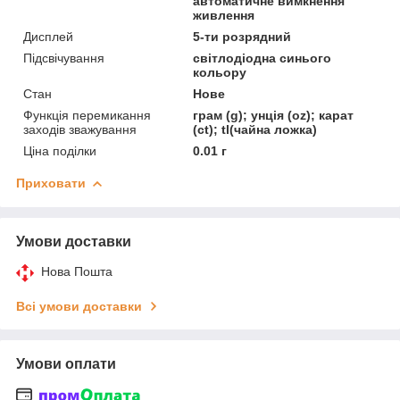
автоматичне вимкнення
живлення
Дисплей
5-ти розрядний
Підсвічування
світлодіодна синього
кольору
Стан
Нове
Функція перемикання
грам (g); унція (oz); карат
заходів зважування
(ct); tl(чайна ложка)
Ціна поділки
0.01 г
Приховати
Умови доставки
Нова Пошта
Всі умови доставки
Умови оплати