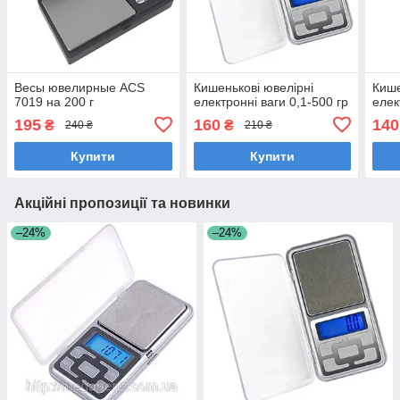
Весы ювелирные ACS
Кишенькові ювелірні
Кише
7019 на 200 г
електронні ваги 0,1-500 гр
елек
195
160
140
₴
₴
240 ₴
210 ₴
Купити
Купити
Акційні пропозиції та новинки
–24%
–24%