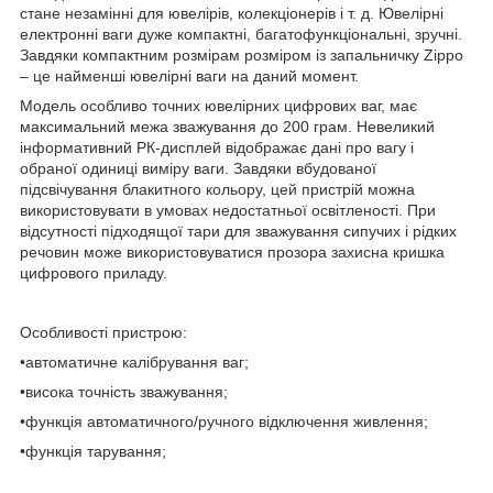
стане незамінні для ювелірів, колекціонерів і т. д. Ювелірні
електронні ваги дуже компактні, багатофункціональні, зручні.
Завдяки компактним розмірам розміром із запальничку Zippo
– це найменші ювелірні ваги на даний момент.
Модель особливо точних ювелірних цифрових ваг, має
максимальний межа зважування до 200 грам. Невеликий
інформативний РК-дисплей відображає дані про вагу і
обраної одиниці виміру ваги. Завдяки вбудованої
підсвічування блакитного кольору, цей пристрій можна
використовувати в умовах недостатньої освітленості. При
відсутності підходящої тари для зважування сипучих і рідких
речовин може використовуватися прозора захисна кришка
цифрового приладу.
Особливості пристрою:
•автоматичне калібрування ваг;
•висока точність зважування;
•функція автоматичного/ручного відключення живлення;
•функція тарування;