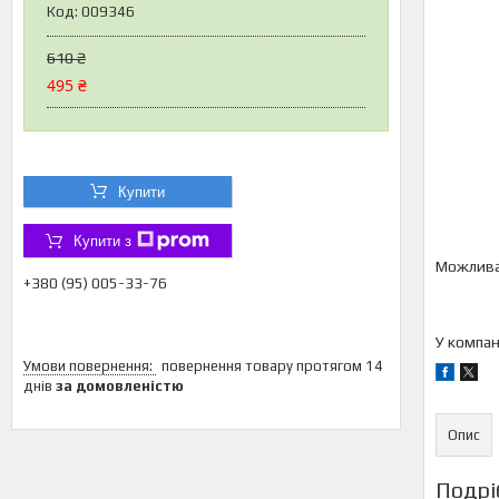
Код:
009346
610 ₴
495 ₴
Купити
Купити з
+380 (95) 005-33-76
У компан
повернення товару протягом 14
днів
за домовленістю
Опис
Подрі