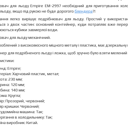
ювач для льоду Empire EM-2997 необхідний для приготування холо
ь льоду, якщо під рукою не буде дорогого
блендера
?!
ання легко вирішує подрібнювач для льоду. Простий у використан
ться з двох частин: основний контейнер, куди потрапляє вже пере
юються кубики завмерлої води.
вач для льоду механічний.
роблений з високоякісного міцного металу і пластика, має дзеркальну 
нер для подрібненого льоду і ложка, щоб зручно було взяти мелений 
ристики:
нд: Empire;
еріал: Харчовий пластик, метал;
ота: 230 мм;
рина: 120 мм;
бина: 140 мм;
ма: Кругла;
ір: Прозорий, червоний;
ір кришки: Червоний;
судомийна машина: Так;
рігання в холодильнику: Так;
їна виробник: Китай.