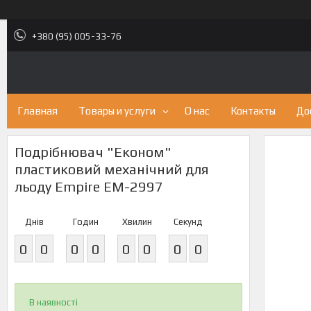
+380 (95) 005-33-76
Главная
Товары и услуги
О нас
Контакты
До
Подрібнювач "Економ"
пластиковий механічний для
льоду Empire EM-2997
Днів
Годин
Хвилин
Секунд
0
0
0
0
0
0
0
0
В наявності