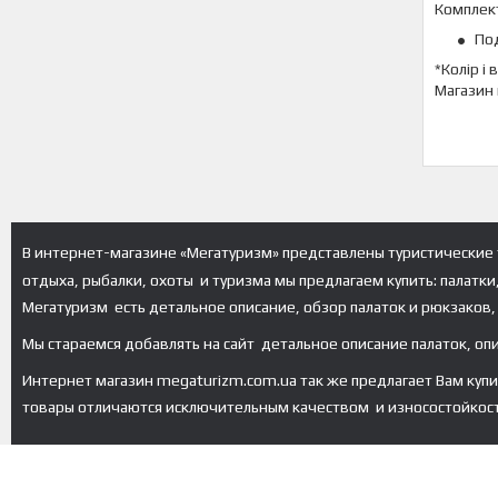
Комплект
По
*Колір і
Магазин 
В интернет-магазине «Мегатуризм» представлены туристические 
отдыха, рыбалки, охоты и туризма мы предлагаем купить: палатки
Мегатуризм есть детальное описание, обзор палаток и рюкзаков, 
Мы стараемся добавлять на сайт детальное описание палаток, оп
Интернет магазин megaturizm.com.ua так же предлагает Вам купить 
товары отличаются исключительным качеством и износостойкос