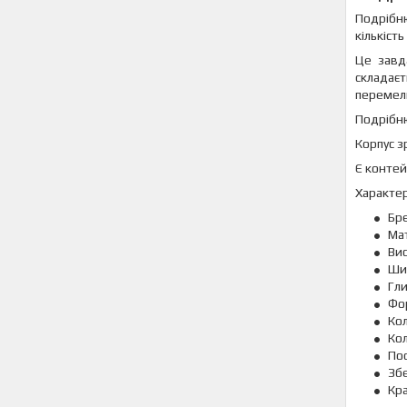
Подрібн
кількіст
Це завд
складає
перемел
Подрібню
Корпус з
Є контей
Характе
Бре
Мат
Вис
Ши
Гли
Фор
Кол
Кол
По
Збе
Кра