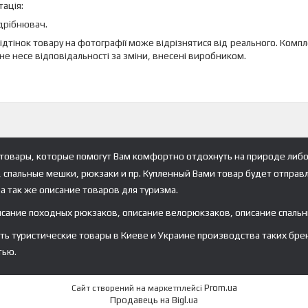
ація:
дрібнювач.
 відтінок товару на фотографії може відрізнятися від реального. Ко
не несе відповідальності за зміни, внесені виробником.
товары, которые помогут Вам комфортно отдохнуть на природе либо
, спальные мешки, рюкзаки и пр. Купленный Вами товар будет отправ
а так же описание товаров для туризма.
исание походных рюкзаков, описание велорюкзаков, описание спальн
туристические товары в Киеве и Украине производства таких брендов ка
тью.
Prom.ua
Сайт створений на маркетплейсі
Продавець на Bigl.ua