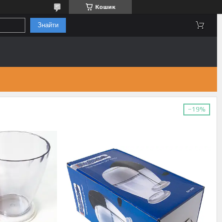
Кошик
Знайти
–19%