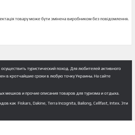
мплектація товару може бути змінена виробником без повідомлення.
 осуществить туристический поход. Для любителей активного
лен в кротчайшие сроки в любую точку Украины. На сайте
ых мешков и прочие описания товаров для туризма и отдыха.
к Fiskars, Dakine, Terra Incognita, Bailong, Cellfast, Intex. Эти