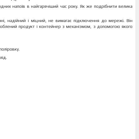
дних напоїв в найгарячіший час року. Як же подрібнити велика
ні, надійний і міцний, не вимагає підключення до мережі. Він
роблений продукт і контейнер з механізмом, з допомогою якого
поліровку.
лід.